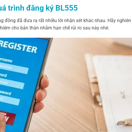
uá trình đăng ký BL555
ng đồng đã đưa ra rất nhiều lời nhận xét khác nhau. Hãy nghiên
nghiệm cho bản thân nhằm hạn chế rủi ro sau này nhé.