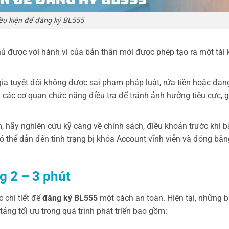
ều kiện để đăng ký BL555
 chủ được với hành vi của bản thân mới được phép tạo ra một tài
a tuyệt đối không được sai phạm pháp luật, rửa tiền hoặc đang
g các cơ quan chức năng điều tra để tránh ảnh hưởng tiêu cực, 
m, hãy nghiên cứu kỹ càng về chính sách, điều khoản trước khi b
ó thể dẫn đến tình trạng bị khóa Account vĩnh viễn và đóng băn
g 2 – 3 phút
 chi tiết để
đăng ký BL555
một cách an toàn. Hiện tại, những 
ảng tối ưu trong quá trình phát triển bao gồm: