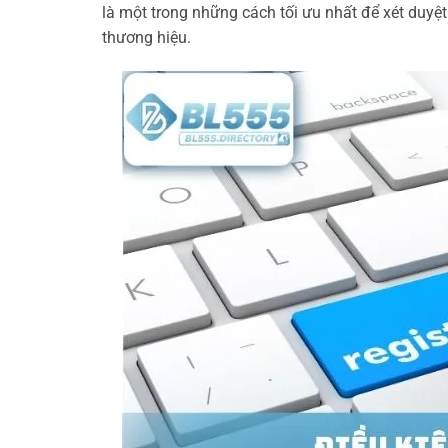
là một trong những cách tối ưu nhất để xét duyệ
thương hiệu.