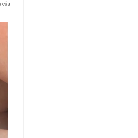
n của