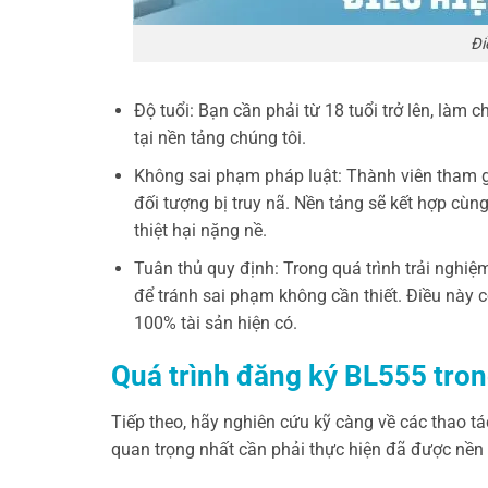
Đi
Độ tuổi: Bạn cần phải từ 18 tuổi trở lên, làm
tại nền tảng chúng tôi.
Không sai phạm pháp luật: Thành viên tham gi
đối tượng bị truy nã. Nền tảng sẽ kết hợp cùn
thiệt hại nặng nề.
Tuân thủ quy định: Trong quá trình trải nghiệ
để tránh sai phạm không cần thiết. Điều này c
100% tài sản hiện có.
Quá trình đăng ký BL555 tron
Tiếp theo, hãy nghiên cứu kỹ càng về các thao tác
quan trọng nhất cần phải thực hiện đã được nền t