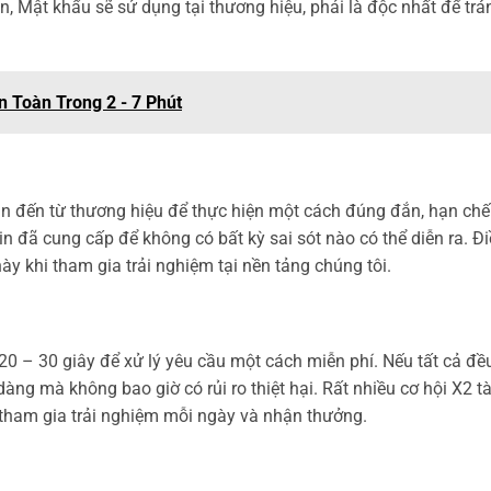
n, Mật khẩu sẽ sử dụng tại thương hiệu, phải là độc nhất để trá
 Toàn Trong 2 - 7 Phút
ản đến từ thương hiệu để thực hiện một cách đúng đắn, hạn chế
n đã cung cấp để không có bất kỳ sai sót nào có thể diễn ra. Đ
ày khi tham gia trải nghiệm tại nền tảng chúng tôi.
20 – 30 giây để xử lý yêu cầu một cách miễn phí. Nếu tất cả đề
àng mà không bao giờ có rủi ro thiệt hại. Rất nhiều cơ hội X2 tà
tham gia trải nghiệm mỗi ngày và nhận thưởng.