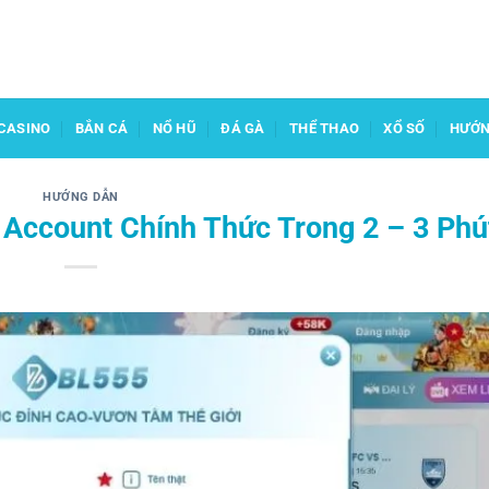
 CASINO
BẮN CÁ
NỔ HŨ
ĐÁ GÀ
THỂ THAO
XỔ SỐ
HƯỚN
HƯỚNG DẪN
Account Chính Thức Trong 2 – 3 Phú