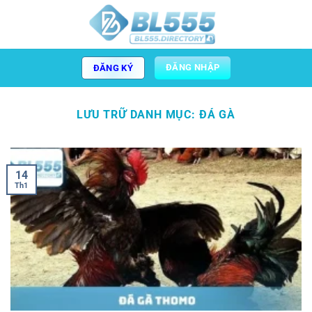
Bỏ
qua
nội
dung
ĐĂNG NHẬP
ĐĂNG KÝ
LƯU TRỮ DANH MỤC:
ĐÁ GÀ
14
Th1