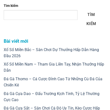
Tìm kiếm
TÌM
KIẾM
Bài viết mới
Xổ Số Miền Bắc – Sân Chơi Dự Thưởng Hấp Dẫn Hàng
Đầu 2026
Xổ Số Miền Nam – Tham Gia Liền Tay, Nhận Thưởng Hấp
Dẫn
Đá Gà Thomo – Cá Cược Đỉnh Cao Từ Những Cú Đá Của
Chiến Kê
Đá Gà Cựa Dao – Đấu Trường Kịch Tính, Tỷ Lệ Thường
Cực Cao
Đá Gà Cựa Sắt – Sân Chơi Cá Độ Uy Tín, Kèo Cược Hấp