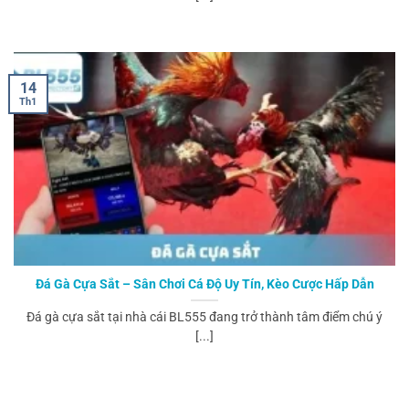
14
Th1
Đá Gà Cựa Sắt – Sân Chơi Cá Độ Uy Tín, Kèo Cược Hấp Dẫn
Đá gà cựa sắt tại nhà cái BL555 đang trở thành tâm điểm chú ý
[...]