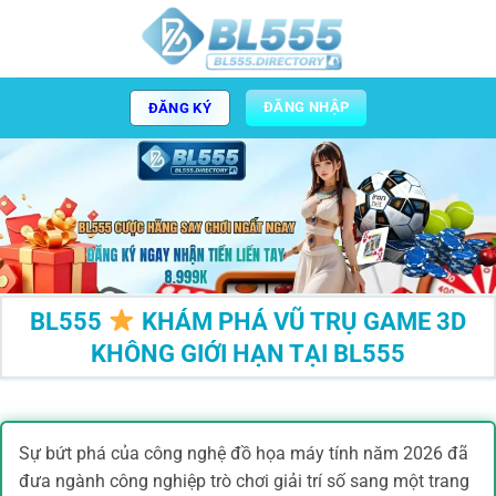
Bỏ
qua
nội
dung
ĐĂNG NHẬP
ĐĂNG KÝ
BL555
KHÁM PHÁ VŨ TRỤ GAME 3D
KHÔNG GIỚI HẠN TẠI BL555
Sự bứt phá của công nghệ đồ họa máy tính năm 2026 đã
đưa ngành công nghiệp trò chơi giải trí số sang một trang