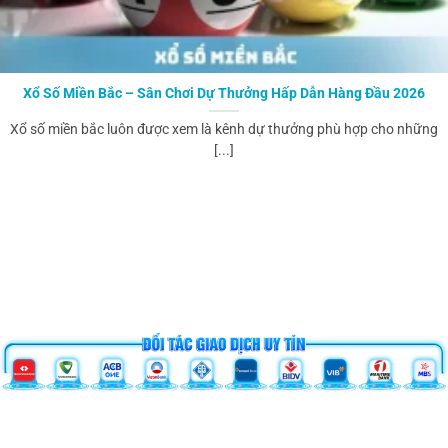
Xổ Số Miền Bắc – Sân Chơi Dự Thưởng Hấp Dẫn Hàng Đầu 2026
BL555
Xổ số miền bắc luôn được xem là kênh dự thưởng phù hợp cho những
[...]
1. Định hình Meta Giải Trí 2026: Trải Nghiệm
Người Dùng (UX) Thế Hệ Mới
Trong kỷ nguyên số hiện tại, người chơi không còn thỏa
mãn với những tựa game có đồ họa 2D phẳng lặng hay cơ
chế vận hành đơn điệu. Xu hướng tìm kiếm toàn cầu trên
Google đã dịch chuyển mạnh mẽ sang các sản phẩm sở
hữu chiều sâu không gian, có tính tương tác cộng đồng
cao và cá nhân hóa tối đa theo hành vi người dùng.
BL555
đón đầu làn sóng này bằng việc tích hợp các công
nghệ tiên tiến nhất của ngành lập trình game vào hệ thống
máy chủ, tối ưu hóa toàn diện theo các tiêu chí kỹ thuật