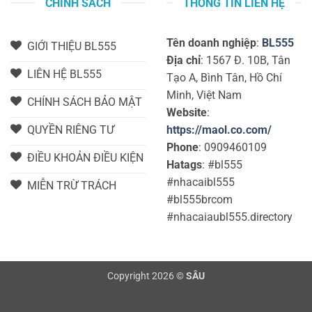
CHÍNH SÁCH
THÔNG TIN LIÊN HỆ
ngay cả trong các khung giờ cao điểm có hàng triệu người
truy cập đồng thời.
Tên doanh nghiệp
:
BL555
GIỚI THIỆU BL555
Địa chỉ
: 1567 Đ. 10B, Tân
2. Thông Số Vận Hành Kỹ Thuật Của Hệ Thống
LIÊN HỆ BL555
Tạo A, Bình Tân, Hồ Chí
Game 3D
Minh, Việt Nam
CHÍNH SÁCH BẢO MẬT
Để quý khách có cái nhìn khách quan về năng lực hạ tầng
Website
:
và sự đầu tư bài bản của thương hiệu, dưới đây là bảng
QUYỀN RIÊNG TƯ
https://maol.co.com/
thống kê chi tiết các thông số kỹ thuật hoạt động của nền
Phone
:
0909460109
tảng giải trí
BL555 3D
:
ĐIỀU KHOẢN ĐIỀU KIỆN
Hatags
:
#bl555
#nhacaibl555
MIỄN TRỪ TRÁCH
Hạng mục kỹ thuật
Chi tiết cấu hình & Năng lực vận hành
#bl555brcom
Engine đồ họa hỗ
Unity 3D, Unreal Engine 5, WebGL tối ưu
#nhacaiaubl555.directory
trợ
trình duyệt
Tốc độ khung hình
60 FPS đến 120 FPS ổn định trên mọi thiết bị
tiêu chuẩn
di động
Copyright 2026 ©
SÂU
Giao thức mã hóa
SSL 256-bit (TLS 1.3) bảo mật dữ liệu người
dữ liệu
dùng