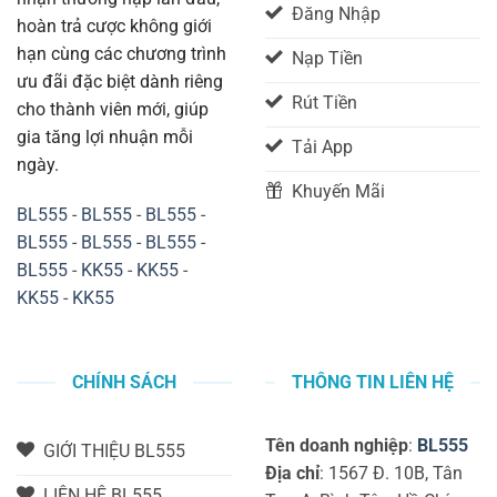
Đăng Nhập
hoàn trả cược không giới
hạn cùng các chương trình
Nạp Tiền
ưu đãi đặc biệt dành riêng
Rút Tiền
cho thành viên mới, giúp
gia tăng lợi nhuận mỗi
Tải App
ngày.
Khuyến Mãi
BL555
-
BL555
-
BL555
-
BL555
-
BL555
-
BL555
-
BL555
-
KK55
-
KK55
-
KK55
-
KK55
CHÍNH SÁCH
THÔNG TIN LIÊN HỆ
Tên doanh nghiệp
:
BL555
GIỚI THIỆU BL555
Địa chỉ
: 1567 Đ. 10B, Tân
LIÊN HỆ BL555