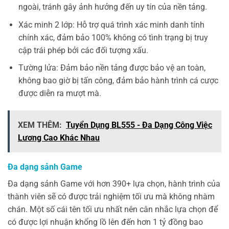
ngoài, tránh gây ảnh hưởng đến uy tín của nền tảng.
Xác minh 2 lớp: Hỗ trợ quá trình xác minh danh tính
chính xác, đảm bảo 100% không có tình trạng bị truy
cập trái phép bởi các đối tượng xấu.
Tường lửa: Đảm bảo nền tảng được bảo vệ an toàn,
không bao giờ bị tấn công, đảm bảo hành trình cá cược
được diễn ra mượt mà.
XEM THÊM:
Tuyển Dụng BL555 - Đa Dạng Công Việc
Lương Cao Khác Nhau
Đa dạng sảnh Game
Đa dạng sảnh Game với hơn 390+ lựa chọn, hành trình của
thành viên sẽ có được trải nghiệm tối ưu mà không nhàm
chán. Một số cái tên tối ưu nhất nên cân nhắc lựa chọn để
có được lợi nhuận khổng lồ lên đến hơn 1 tỷ đồng bao