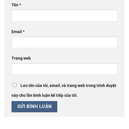
Tên
*
Email
*
Trang web
Lưu tên của tôi, email, và trang web trong trình duyệt
này cho lần bình luận kế tiếp của tôi.