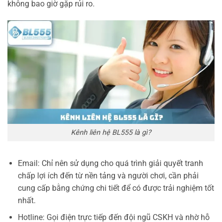
không bao giờ gặp rủi ro.
Kênh liên hệ BL555 là gì?
Email: Chỉ nên sử dụng cho quá trình giải quyết tranh
chấp lợi ích đến từ nền tảng và người chơi, cần phải
cung cấp bằng chứng chi tiết để có được trải nghiệm tốt
nhất.
Hotline: Gọi điện trực tiếp đến đội ngũ CSKH và nhờ hỗ