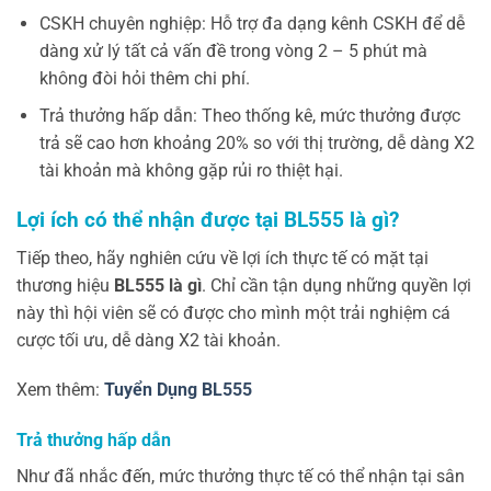
CSKH chuyên nghiệp: Hỗ trợ đa dạng kênh CSKH để dễ
dàng xử lý tất cả vấn đề trong vòng 2 – 5 phút mà
không đòi hỏi thêm chi phí.
Trả thưởng hấp dẫn: Theo thống kê, mức thưởng được
trả sẽ cao hơn khoảng 20% so với thị trường, dễ dàng X2
tài khoản mà không gặp rủi ro thiệt hại.
Lợi ích có thể nhận được tại BL555 là gì?
Tiếp theo, hãy nghiên cứu về lợi ích thực tế có mặt tại
thương hiệu
BL555 là gì
. Chỉ cần tận dụng những quyền lợi
này thì hội viên sẽ có được cho mình một trải nghiệm cá
cược tối ưu, dễ dàng X2 tài khoản.
Xem thêm:
Tuyển Dụng BL555
Trả thưởng hấp dẫn
Như đã nhắc đến, mức thưởng thực tế có thể nhận tại sân