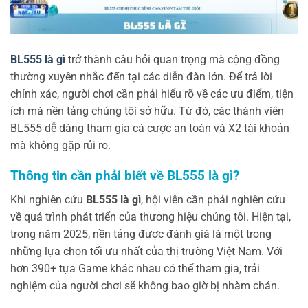
BL555 là gì
trở thành câu hỏi quan trọng mà cộng đồng
thường xuyên nhắc đến tại các diễn đàn lớn. Để trả lời
chính xác, người chơi cần phải hiểu rõ về các ưu điểm, tiện
ích mà nền tảng chúng tôi sở hữu. Từ đó, các thành viên
BL555 dễ dàng tham gia cá cược an toàn và X2 tài khoản
mà không gặp rủi ro.
Thông tin cần phải biết về BL555 là gì?
Khi nghiên cứu
BL555 là gì
, hội viên cần phải nghiên cứu
về quá trình phát triển của thương hiệu chúng tôi. Hiện tại,
trong năm 2025, nền tảng được đánh giá là một trong
những lựa chọn tối ưu nhất của thị trường Việt Nam. Với
hơn 390+ tựa Game khác nhau có thể tham gia, trải
nghiệm của người chơi sẽ không bao giờ bị nhàm chán.