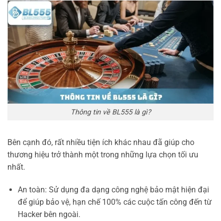
Thông tin về BL555 là gì?
Bên cạnh đó, rất nhiều tiện ích khác nhau đã giúp cho
thương hiệu trở thành một trong những lựa chọn tối ưu
nhất.
An toàn: Sử dụng đa dạng công nghệ bảo mật hiện đại
để giúp bảo vệ, hạn chế 100% các cuộc tấn công đến từ
Hacker bên ngoài.